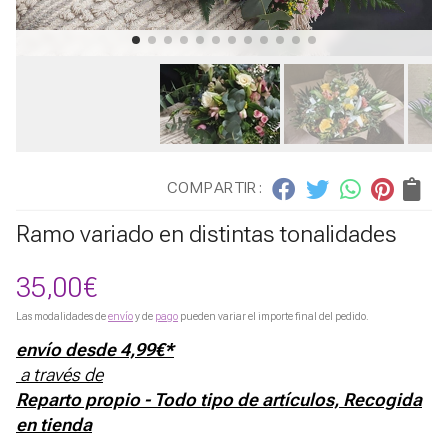
COMPARTIR:
Ramo variado en distintas tonalidades
35,00
€
Las modalidades de
envío
y de
pago
pueden variar el importe final del pedido.
envío desde
4,99
€
*
a través de
Reparto propio - Todo tipo de artículos, Recogida
en tienda