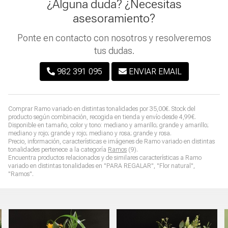
¿Alguna duda? ¿Necesitas
asesoramiento?
Ponte en contacto con nosotros y resolveremos
tus dudas.
982 391 095
ENVIAR EMAIL
Comprar
Ramo variado en distintas tonalidades
por
35,00
€
. Stock del
producto según combinación, recogida en tienda y envío desde
4,99
€
.
Disponible en tamaño, color y tono: mediano y amarillo; grande y amarillo;
mediano y rojo; grande y rojo; mediano y rosa; grande y rosa.
Precio, información, características e imágenes de
Ramo variado en distintas
tonalidades
pertenece a la categoría
Ramos
(9).
Encuentra productos relacionados y de similares características a
Ramo
variado en distintas tonalidades
en "PARA REGALAR", "Flor natural",
"Ramos".