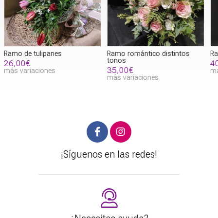
Ramo romántico distintos
Ramo variado distintos tonos
R
tonos
t
40,00€
35,00€
más variaciones
más variaciones
m
¡Síguenos en las redes!