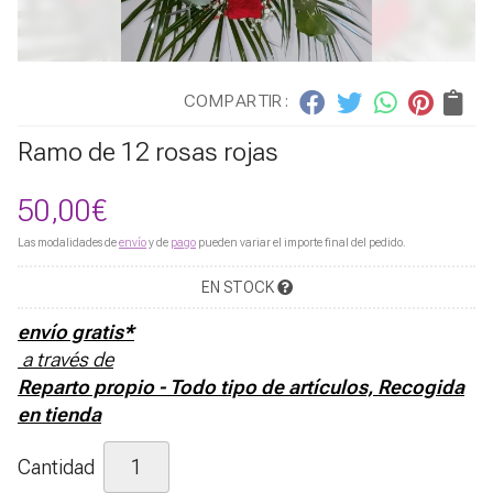
COMPARTIR:
Ramo de 12 rosas rojas
50,00
€
Las modalidades de
envío
y de
pago
pueden variar el importe final del pedido.
EN STOCK
envío gratis*
a través de
Reparto propio - Todo tipo de artículos, Recogida
en tienda
Cantidad