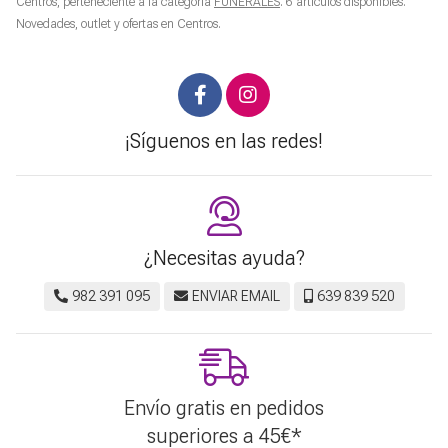
Centros
, perteneciente a la categoría
FUNERALES
. 6 artículos disponibles.
Novedades, outlet y ofertas en
Centros
.
¡Síguenos en las redes!
¿Necesitas ayuda?
982 391 095
ENVIAR EMAIL
639 839 520
Envío gratis en pedidos
superiores a
45
€
*