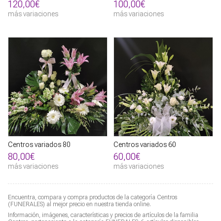
120,00€
100,00€
más variaciones
más variaciones
Centros variados 80
Centros variados 60
80,00€
60,00€
más variaciones
más variaciones
Encuentra, compara y compra productos de la categoría
Centros
(FUNERALES) al mejor precio en nuestra tienda online.
Información, imágenes, características y precios de artículos de la familia