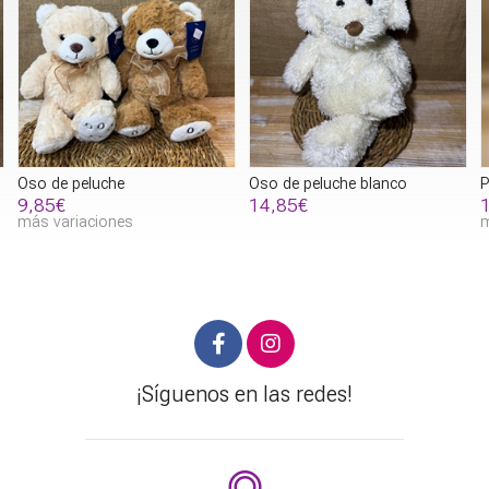
Oso de peluche blanco
Peluche gris o peluche rosa
P
j
14,85€
11,25€
más variaciones
¡Síguenos en las redes!