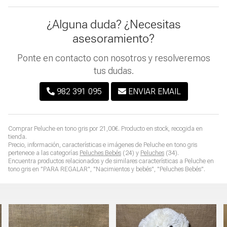
¿Alguna duda? ¿Necesitas
asesoramiento?
Ponte en contacto con nosotros y resolveremos
tus dudas.
982 391 095
ENVIAR EMAIL
Comprar
Peluche en tono gris
por
21,00
€
. Producto en stock, recogida en
tienda.
Precio, información, características e imágenes de
Peluche en tono gris
pertenece a las categorías
Peluches Bebés
(24) y
Peluches
(34).
Encuentra productos relacionados y de similares características a
Peluche en
tono gris
en "PARA REGALAR", "Nacimientos y bebés", "Peluches Bebés".