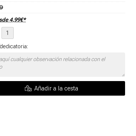
esde
4,99
€
*
dedicatoria:
Añadir a la cesta