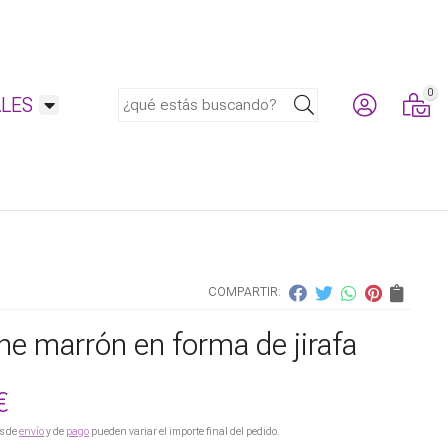
0
Buscar
LES
COMPARTIR:
he marrón en forma de jirafa
€
s de
envío
y de
pago
pueden variar el importe final del pedido.