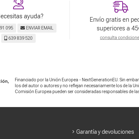
ecesitas ayuda?
Envío gratis en pe
superiores a
45
91 095
ENVIAR EMAIL
consulta condicion
639 839 520
Financiado por la Unión Europea - NextGenerationEU. Sin embar
los del autor o autores y no reflejan necesariamente los de la U
Comisión Europea pueden ser consideradas responsables de la
Garantía y devoluciones