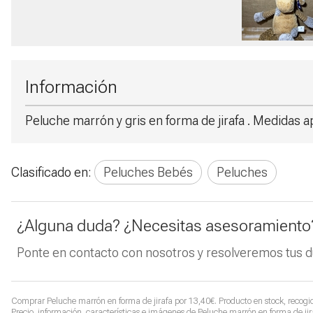
Información
Peluche marrón y gris en forma de jirafa . Medidas
Clasificado en:
Peluches Bebés
Peluches
¿Alguna duda? ¿Necesitas asesoramiento
Ponte en contacto con nosotros y resolveremos tus d
Comprar
Peluche marrón en forma de jirafa
por
13,40
€
. Producto en stock, recogi
Precio, información, características e imágenes de
Peluche marrón en forma de jir