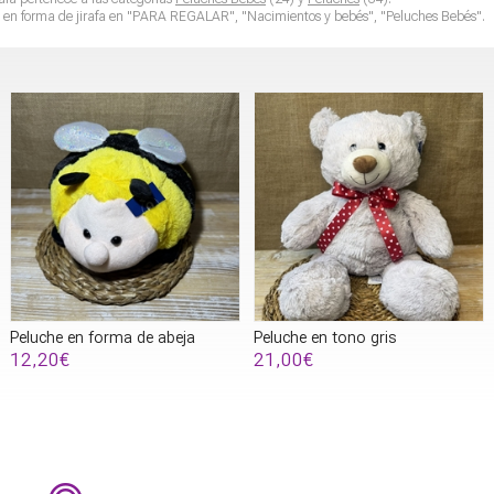
en forma de jirafa
en "PARA REGALAR", "Nacimientos y bebés", "Peluches Bebés".
Peluche en forma de abeja
Peluche en tono gris
12,20€
21,00€