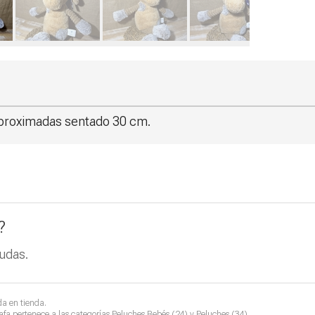
 aproximadas sentado 30 cm.
?
udas.
da en tienda.
afa
pertenece a las categorías
Peluches Bebés
(24) y
Peluches
(34).