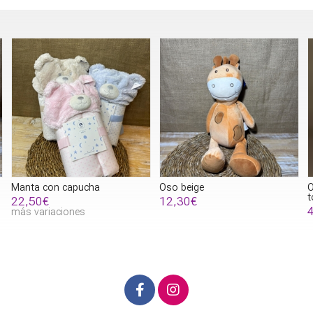
Oso beige
Oso blanco con bufanda en
tonos rosas.
12,30€
47,00€