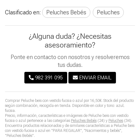
Clasificado en:
Peluches Bebés
Peluches
¿Alguna duda? ¿Necesitas
asesoramiento?
Ponte en contacto con nosotros y resolveremos
tus dudas.
982 391 095
ENVIAR EMAIL
Comprar
Peluche beis con vestido fucsia o azul
por
16,50
€
. Stock del producto
según combinación, recogida en tienda. Disponible en color y tono: azul;
fucsia.
Precio, información, características e imágenes de
Peluche beis con vestido
fucsia o azul
pertenece a las categorías
Peluches Bebés
(24) y
Peluches
(34).
Encuentra productos relacionados y de similares características a
Peluche beis
con vestido fucsia o azul
en "PARA REGALAR", "Nacimientos y bebés",
"Peluches Bebés".