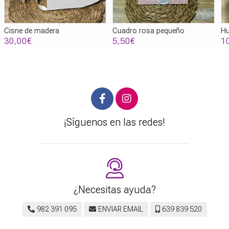
Cuadro rosa pequeño
Hucha cristal bebe
H
5,50€
10,65€
¡Síguenos en las redes!
¿Necesitas ayuda?
982 391 095
ENVIAR EMAIL
639 839 520