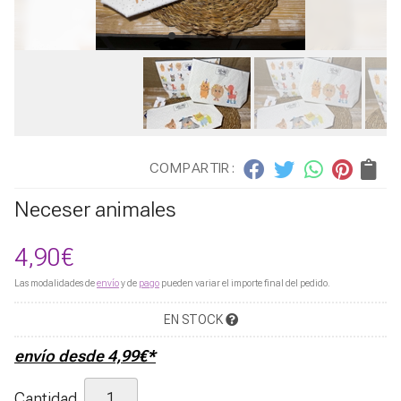
COMPARTIR:
Neceser animales
4,90
€
Las modalidades de
envío
y de
pago
pueden variar el importe final del pedido.
EN STOCK
envío desde
4,99
€
*
Cantidad