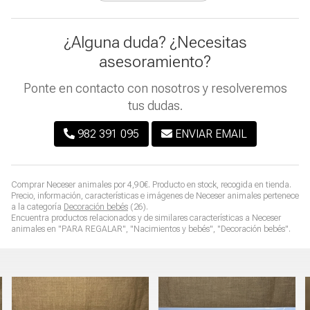
¿Alguna duda? ¿Necesitas
asesoramiento?
Ponte en contacto con nosotros y resolveremos
tus dudas.
982 391 095
ENVIAR EMAIL
Comprar
Neceser animales
por
4,90
€
. Producto en stock, recogida en tienda.
Precio, información, características e imágenes de
Neceser animales
pertenece
a la categoría
Decoración bebés
(26).
Encuentra productos relacionados y de similares características a
Neceser
animales
en "PARA REGALAR", "Nacimientos y bebés", "Decoración bebés".