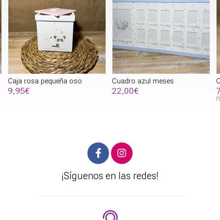
Cuadro azul meses
Cuadro verde o lila
M
22,00€
7,45€
más variaciones
¡Síguenos en las redes!