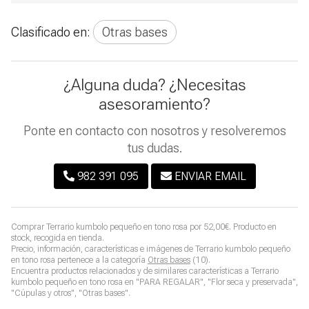
Clasificado en:
Otras bases
¿Alguna duda? ¿Necesitas
asesoramiento?
Ponte en contacto con nosotros y resolveremos
tus dudas.
982 391 095
ENVIAR EMAIL
Comprar
Terrario kumbolo pequeño en tono rosa
por
52,00
€
. Producto en
stock, recogida en tienda.
Precio, información, características e imágenes de
Terrario kumbolo pequeño
en tono rosa
pertenece a la categoría
Otras bases
(10).
Encuentra productos relacionados y de similares características a
Terrario
kumbolo pequeño en tono rosa
en "PARA REGALAR", "Flor seca y preservada",
"Cúpulas y otros", "Otras bases".