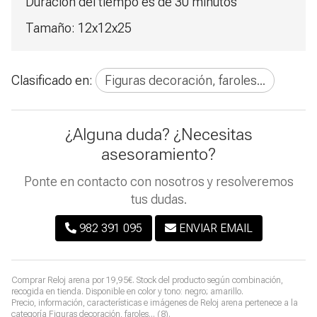
Duración del tiempo es de 30 minutos
Tamaño: 12x12x25
Clasificado en:
Figuras decoración, faroles...
¿Alguna duda? ¿Necesitas
asesoramiento?
Ponte en contacto con nosotros y resolveremos
tus dudas.
982 391 095
ENVIAR EMAIL
Comprar
Reloj arena
por
19,95
€
. Stock del producto según combinación,
recogida en tienda. Disponible en color y tono: negro; amarillo.
Precio, información, características e imágenes de
Reloj arena
pertenece a la
categoría
Figuras decoración, faroles...
(8).