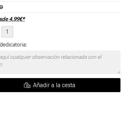
esde
4,99
€
*
dedicatoria:
Añadir a la cesta