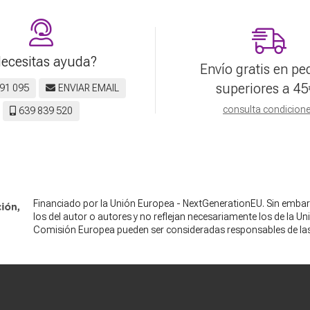
ecesitas ayuda?
Envío gratis en pe
superiores a
45
91 095
ENVIAR EMAIL
consulta condicion
639 839 520
Financiado por la Unión Europea - NextGenerationEU. Sin embar
los del autor o autores y no reflejan necesariamente los de la U
Comisión Europea pueden ser consideradas responsables de la