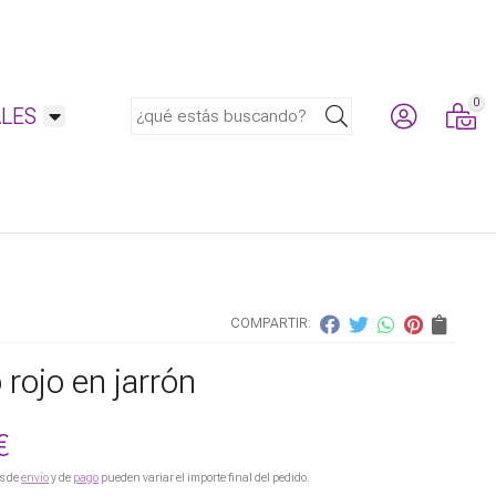
0
Buscar
LES
COMPARTIR:
rojo en jarrón
€
s de
envío
y de
pago
pueden variar el importe final del pedido.