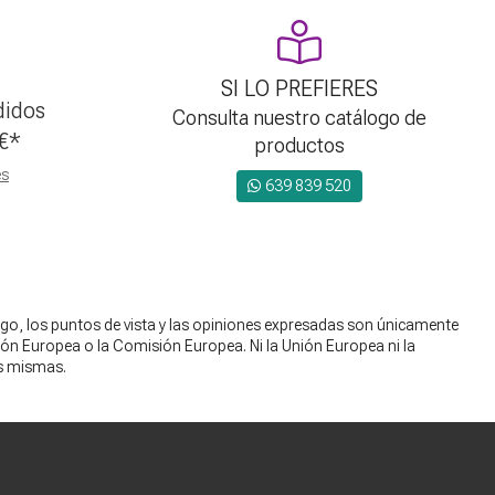
SI LO PREFIERES
didos
Consulta nuestro catálogo de
€
*
productos
es
639 839 520
go, los puntos de vista y las opiniones expresadas son únicamente
nión Europea o la Comisión Europea. Ni la Unión Europea ni la
s mismas.