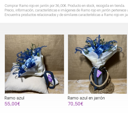
Comprar
Ramo rojo en jarrón
por
36,00
€
. Producto en stock, recogida en tienda.
Precio, información, características e imágenes de
Ramo rojo en jarrón
pertenece 
Encuentra productos relacionados y de similares características a
Ramo rojo en ja
Ramo azul
Ramo azul en jarrón
55,00€
70,50€