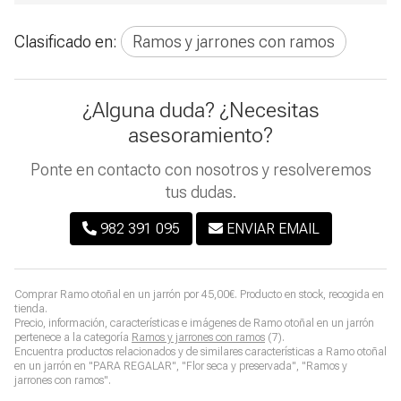
Clasificado en:
Ramos y jarrones con ramos
¿Alguna duda? ¿Necesitas
asesoramiento?
Ponte en contacto con nosotros y resolveremos
tus dudas.
982 391 095
ENVIAR EMAIL
Comprar
Ramo otoñal en un jarrón
por
45,00
€
. Producto en stock, recogida en
tienda.
Precio, información, características e imágenes de
Ramo otoñal en un jarrón
pertenece a la categoría
Ramos y jarrones con ramos
(7).
Encuentra productos relacionados y de similares características a
Ramo otoñal
en un jarrón
en "PARA REGALAR", "Flor seca y preservada", "Ramos y
jarrones con ramos".