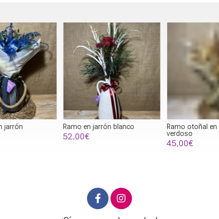
Ramo en jarrón blanco
Ramo otoñal en un jarrón
R
verdoso
52,00€
45,00€