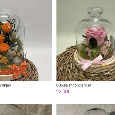
aranjas
Cúpula en tonos rosa
22,00€