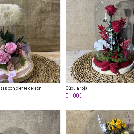
sas con diente de león
Cúpula roja
51,00€