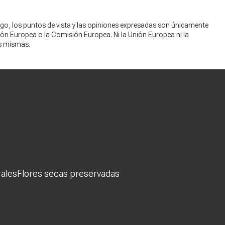
go, los puntos de vista y las opiniones expresadas son únicamente
nión Europea o la Comisión Europea. Ni la Unión Europea ni la
s mismas.
rales
Flores secas preservadas