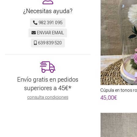
¿Necesitas ayuda?
982 391 095
ENVIAR EMAIL
639 839 520
Envío gratis en pedidos
superiores a
45
€
*
Cúpula en tonos ro
45,00€
consulta condiciones