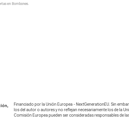
ertas en
Bombones
.
Financiado por la Unión Europea - NextGenerationEU. Sin embar
los del autor o autores y no reflejan necesariamente los de la U
Comisión Europea pueden ser consideradas responsables de la