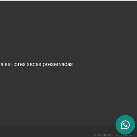
rales
Flores secas preservadas
© PÁXINAS GALEGAS