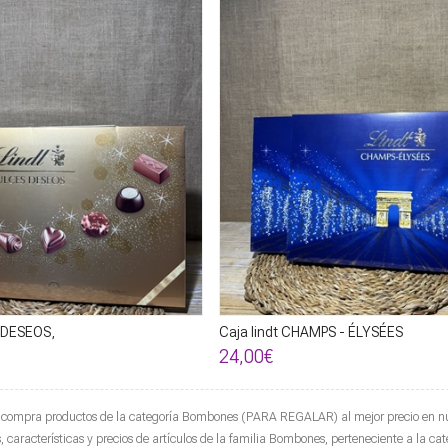
 DESEOS,
Caja lindt CHAMPS - ÉLYSÉES
24,00€
compra productos de la categoría
Bombones
(PARA REGALAR) al mejor precio en nue
características y precios de artículos de la familia
Bombones
, perteneciente a la ca