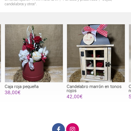
candelabros y otros".
Candelabro marrón en tonos
Cesta de mimbre en tonos
M
rojos
naranjas
42,00€
52,00€