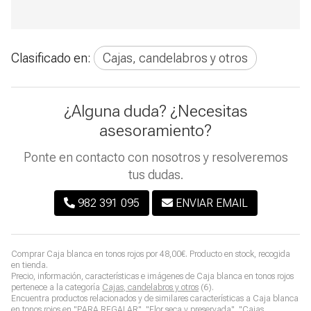
Clasificado en:
Cajas, candelabros y otros
¿Alguna duda? ¿Necesitas
asesoramiento?
Ponte en contacto con nosotros y resolveremos
tus dudas.
982 391 095
ENVIAR EMAIL
Comprar
Caja blanca en tonos rojos
por
48,00
€
. Producto en stock, recogida
en tienda.
Precio, información, características e imágenes de
Caja blanca en tonos rojos
pertenece a la categoría
Cajas, candelabros y otros
(6).
Encuentra productos relacionados y de similares características a
Caja blanca
en tonos rojos
en "PARA REGALAR", "Flor seca y preservada", "Cajas,